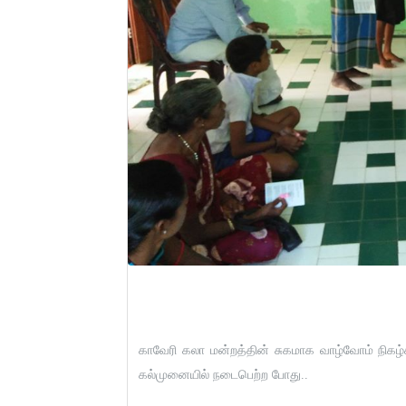
By: Admin
காவேரி கலா மன்றத்தின் சுகமாக வாழ்வோம் நிகழ்ச
கல்முனையில் நடைபெற்ற போது..