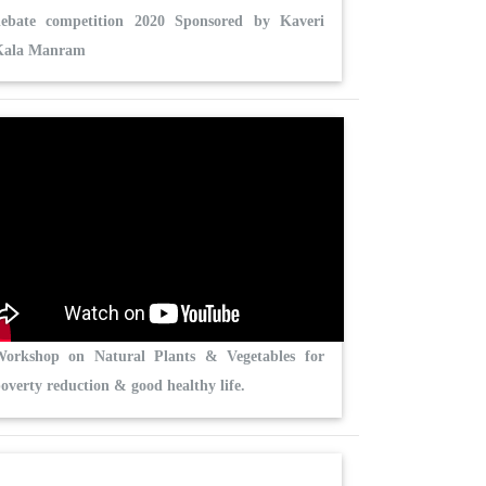
debate competition 2020 Sponsored by Kaveri
Kala Manram
Workshop on Natural Plants & Vegetables for
overty reduction & good healthy life.
Tags