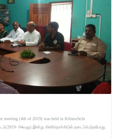
 meeting (4th of 2019) was held in Kilinochchi.
்டம்(2019- 04வது) இன்று கிளிநொச்சியில் நடைப்பெற்றபோது.