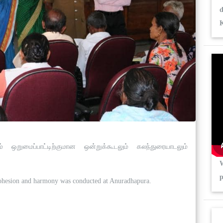
 ஒறுமைப்பாட்டிற்குமான ஒன்றுக்கூடலும் கலந்துரையாடலும்
p
cohesion and harmony was conducted at Anuradhapura.