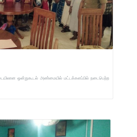
இடையிலான ஒன்றுகூடல் அண்மையில் மட்டக்களப்பில் நடைபெற்ற