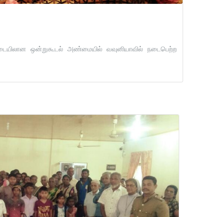
 இடையிலான ஒன்றுகூடல் அண்மையில் வவுனியாவில் நடைபெற்ற